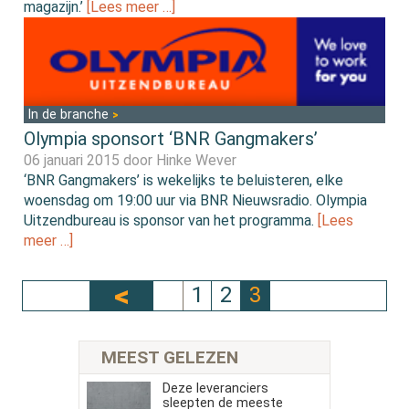
magazijn.’
[Lees meer …]
In de branche
Olympia sponsort ‘BNR Gangmakers’
06 januari 2015 door
Hinke Wever
‘BNR Gangmakers’ is wekelijks te beluisteren, elke
woensdag om 19:00 uur via BNR Nieuwsradio. Olympia
Uitzendbureau is sponsor van het programma.
[Lees
meer …]
1
2
3
MEEST GELEZEN
Deze leveranciers
sleepten de meeste