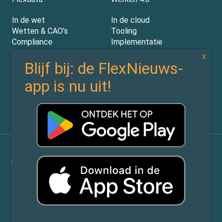
In de wet
In de cloud
Wetten & CAO’s
Tooling
Compliance
Implementatie
Rechtspraak
AI
Experts
Nieuwsbrief
Partners
Over ons (contact)
Vacatures
ZiPmedia
Privacy Statement
©
Flexnieuws.nl
2026