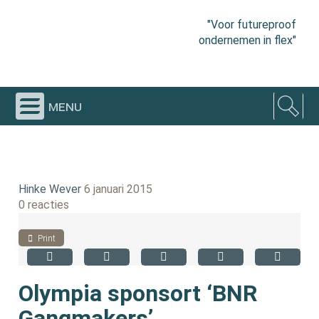
"Voor futureproof
ondernemen in flex"
menu
Hinke Wever
6 januari 2015
0 reacties
Print
Olympia sponsort ‘BNR
Gangmakers’