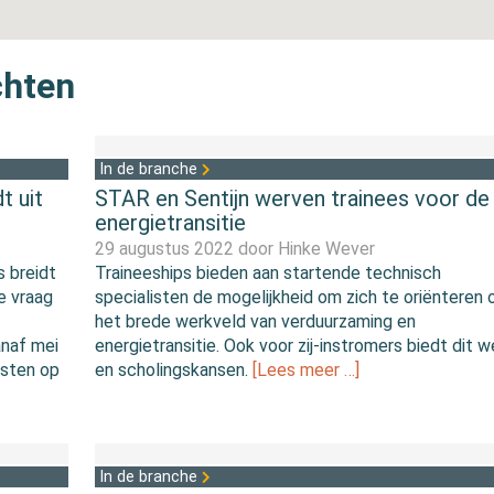
chten
In de branche
t uit
STAR en Sentijn werven trainees voor de
energietransitie
29 augustus 2022 door
Hinke Wever
 breidt
Traineeships bieden aan startende technisch
e vraag
specialisten de mogelijkheid om zich te oriënteren 
het brede werkveld van verduurzaming en
anaf mei
energietransitie. Ook voor zij-instromers biedt dit w
isten op
en scholingskansen.
[Lees meer …]
In de branche