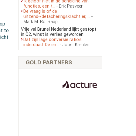
Ik geloof niet in de scheiding van
functies, een t...
- Erik Pasveer
De vraag is of de
uitzend-/detacheringskracht er, ...
-
Mark M. Bol Raap
 op
Vrije val Brunel Nederland lijkt gestopt
ht te
in Q2, winst is verlies geworden
icht
Dat zijn lage conversie ratio’s
inderdaad. De en...
- Joost Kreulen
GOLD PARTNERS