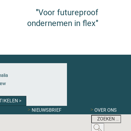
"Voor futureproof
ondernemen in flex"
alia
iew
TIKELEN >
NIEUWSBRIEF
OVER ONS
ONRUST EN WEE