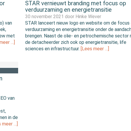
or
STAR vernieuwt branding met focus op
verduurzaming en energietransitie
30 november 2021 door
Hinke Wever
o) van
STAR lanceert nieuw logo en website om de focus
iek,
verduurzaming en energietransitie onder de aandac
iew met
brengen. Naast de olie- en petrochemische sector r
meer …]
de detacheerder zich ook op energietransitie, life
sciences en infrastructuur.
[Lees meer …]
n
 CEO van
st,
men in de
s meer …]