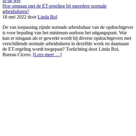
In de wet
Hoe omgaan met de ET-regeling bij meerdere normale
arbeidsduren?
18 mei 2022 door
Linda Bol
De van toepassing zijnde normale arbeidsduur van de opdrachtgever
is voor bepaling van het minimum uurloon het uitgangspunt. Wat
kan er misgaan als er gewerkt wordt bij diverse opdrachtgevers met
verschillende normale arbeidsduren in dezelfde week en daarnaast
de ET-regeling wordt toegepast? Toelichting door Linda Bol,
Bureau Cicero.
[Lees meer …]