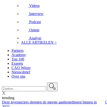
Videos
Interview
Podcast
Opinie
Analyse
ALLE ARTIKELEN >
Partners
Academy
Top 100
Experts
CAO Wijzer
Nieuwsbrief
Over ons
trending
Deze leveranciers sleepten de meeste aanbestedingen binnen in
O
2025