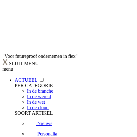
"Voor futureproof ondernemen in flex"
SLUIT MENU
menu
ACTUEEL
PER CATEGORIE
In de branche
In de wereld
In de wet
In de cloud
SOORT ARTIKEL
Nieuws
Personalia