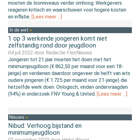
moeten de loonniveaus verder omhoog. Werkgevers
reageren kritisch en waarschuwen voor hogere kosten
en inflatie.
[Lees meer …]
In de wet
1 op 3 werkende jongeren komt niet
zelfstandig rond door jeugdloon
04 juli 2022 door
Redactie FlexNieuws
Jongeren tot 21 jaar moeten het doen met het
minimumjeugdloon (€ 862,50 per maand voor een 18-
jarige) en verdienen daardoor ongeveer de helft van iets
oudere jongeren (€ 1.725 per maand voor 21-jarige) die
hetzelfde werk doen. Onlogisch, vinden ondervraagden
(94%) in onderzoek FNV Young & United.
[Lees meer …]
Nieuws
Nibud: Verhoog bijstand en
minimumjeugdloon
02 november 2020 door
Hinke Wever