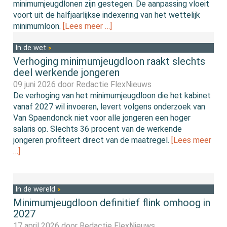
minimumjeugdlonen zijn gestegen. De aanpassing vloeit
voort uit de halfjaarlijkse indexering van het wettelijk
minimumloon.
[Lees meer …]
In de wet
Verhoging minimumjeugdloon raakt slechts
deel werkende jongeren
09 juni 2026 door
Redactie FlexNieuws
De verhoging van het minimumjeugdloon die het kabinet
vanaf 2027 wil invoeren, levert volgens onderzoek van
Van Spaendonck niet voor alle jongeren een hoger
salaris op. Slechts 36 procent van de werkende
jongeren profiteert direct van de maatregel.
[Lees meer
…]
In de wereld
Minimumjeugdloon definitief flink omhoog in
2027
17 april 2026 door
Redactie FlexNieuws