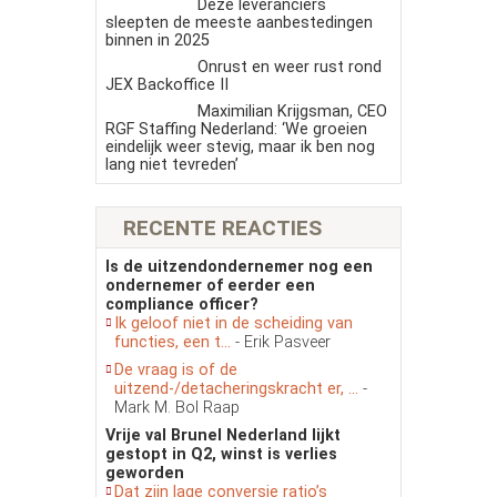
Deze leveranciers
sleepten de meeste aanbestedingen
binnen in 2025
Onrust en weer rust rond
JEX Backoffice II
Maximilian Krijgsman, CEO
RGF Staffing Nederland: ‘We groeien
eindelijk weer stevig, maar ik ben nog
lang niet tevreden’
RECENTE REACTIES
Is de uitzendondernemer nog een
ondernemer of eerder een
compliance officer?
Ik geloof niet in de scheiding van
functies, een t...
- Erik Pasveer
De vraag is of de
uitzend-/detacheringskracht er, ...
-
Mark M. Bol Raap
Vrije val Brunel Nederland lijkt
gestopt in Q2, winst is verlies
geworden
Dat zijn lage conversie ratio’s