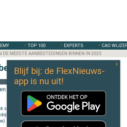
DEMY
TOP 100
EXPERTS
CAO WIJZE
N DE MEESTE AANBESTEDINGEN BINNEN IN 2025
 berichten
 en Co
k stelt
rijf te
he)