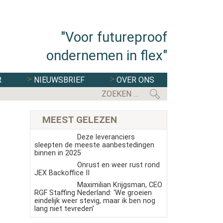
"Voor futureproof
ondernemen in flex"
R
NIEUWSBRIEF
OVER ONS
MEEST GELEZEN
Deze leveranciers
sleepten de meeste aanbestedingen
binnen in 2025
Onrust en weer rust rond
JEX Backoffice II
Maximilian Krijgsman, CEO
RGF Staffing Nederland: ‘We groeien
eindelijk weer stevig, maar ik ben nog
lang niet tevreden’