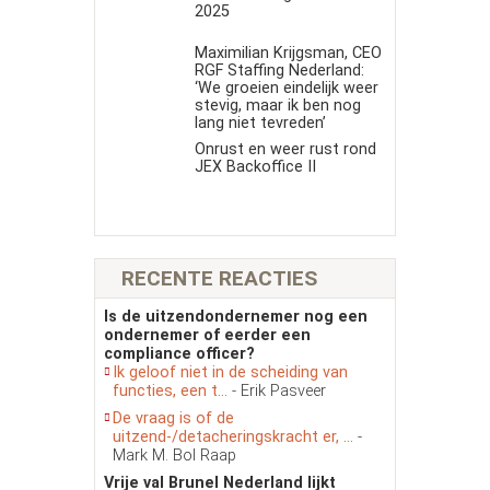
2025
Maximilian Krijgsman, CEO
RGF Staffing Nederland:
‘We groeien eindelijk weer
stevig, maar ik ben nog
lang niet tevreden’
Onrust en weer rust rond
JEX Backoffice II
RECENTE REACTIES
Is de uitzendondernemer nog een
ondernemer of eerder een
compliance officer?
Ik geloof niet in de scheiding van
functies, een t...
- Erik Pasveer
De vraag is of de
uitzend-/detacheringskracht er, ...
-
Mark M. Bol Raap
Vrije val Brunel Nederland lijkt