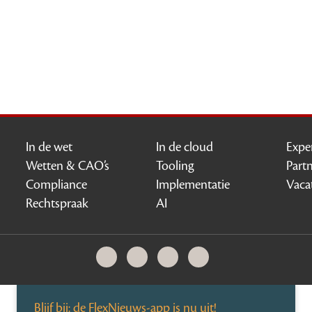
In de wet
In de cloud
Expe
Wetten & CAO’s
Tooling
Part
Compliance
Implementatie
Vaca
Rechtspraak
AI
Blijf bij: de FlexNieuws-app is nu uit!