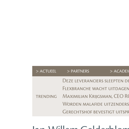
ACTUEEL
PARTNERS
ACADE
Deze leveranciers sleepten d
Flexbranche wacht uitdagend
trending
Worden malafide uitzenders