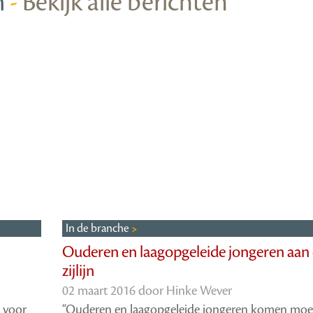
m
-
Bekijk alle berichten
In de branche
Ouderen en laagopgeleide jongeren aan
zijlijn
02 maart 2016 door
Hinke Wever
d voor
“Ouderen en laagopgeleide jongeren komen moei