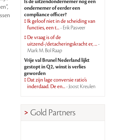
Is de uitzendondernemer nog een
en”,
ondernemer of eerder een
compliance officer?
ussen
Ik geloof niet in de scheiding van
functies, een t...
- Erik Pasveer
De vraag is of de
uitzend-/detacheringskracht er, ...
-
Mark M. Bol Raap
Vrije val Brunel Nederland lijkt
gestopt in Q2, winst is verlies
geworden
Dat zijn lage conversie ratio’s
inderdaad. De en...
- Joost Kreulen
Gold Partners