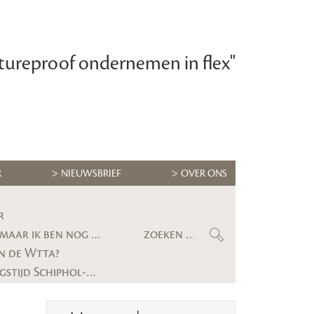
tureproof ondernemen in flex"
R
NIEUWSBRIEF
OVER ONS
r
Maximilian Krijgsman, CEO RGF Staffing Nederland: ‘We groeien eindelijk weer stevig, maar ik ben nog lang niet tevreden’
n de Wtta?
Gerechtshof bevestigt uitspraak: uitzendbureau moet alsnog kwartier voorbereidingstijd Schiphol-medewerker uitbetalen