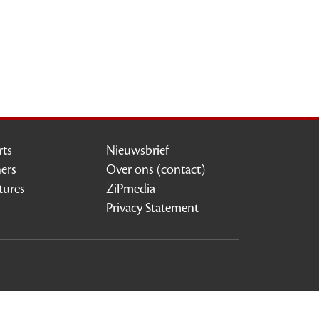
rts
Nieuwsbrief
ners
Over ons (contact)
tures
ZiPmedia
Privacy Statement