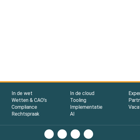
In de wet
In de cloud
Expe
Wetten & CAO’s
Tooling
Part
Compliance
Implementatie
Vaca
Rechtspraak
AI