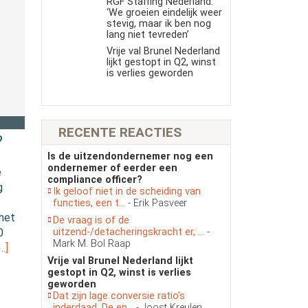
RGF Staffing Nederland:
‘We groeien eindelijk weer
stevig, maar ik ben nog
lang niet tevreden’
Vrije val Brunel Nederland
lijkt gestopt in Q2, winst
is verlies geworden
RECENTE REACTIES
?
Is de uitzendondernemer nog een
ondernemer of eerder een
e
compliance officer?
g
Ik geloof niet in de scheiding van
functies, een t...
- Erik Pasveer
het
De vraag is of de
uitzend-/detacheringskracht er, ...
-
0
Mark M. Bol Raap
…]
Vrije val Brunel Nederland lijkt
gestopt in Q2, winst is verlies
geworden
Dat zijn lage conversie ratio’s
inderdaad. De en...
- Joost Kreulen