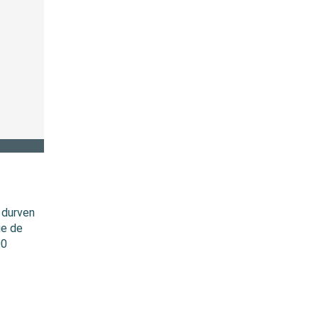
 durven
ge de
00