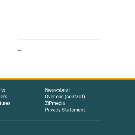
....
rts
Nieuwsbrief
ners
Over ons (contact)
tures
ZiPmedia
Privacy Statement