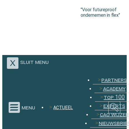
"Voor futureproof
ondernemen in flex"
sluit menu
partners
academy
top 100
experts
menu
ACTUEEL
cao wijzer
nieuwsbrie