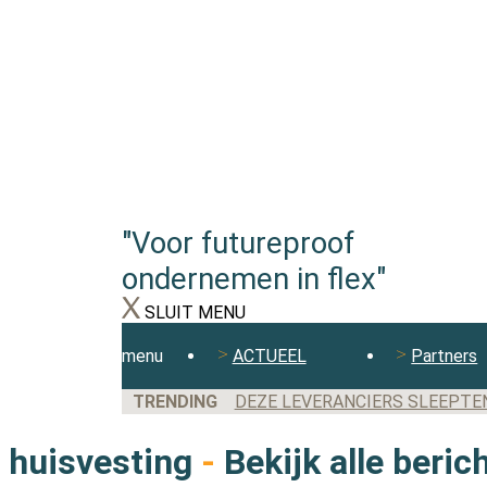
"Voor futureproof
ondernemen in flex"
SLUIT MENU
menu
ACTUEEL
Partners
TRENDING
DEZE LEVERANCIERS SLEEPTEN 
FLEXBRANCHE WACHT UITDAGE
huisvesting
-
Bekijk alle beric