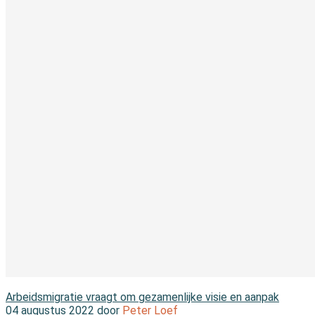
In de branche
Arbeidsmigratie vraagt om gezamenlijke visie en aanpak
04 augustus 2022 door
Peter Loef