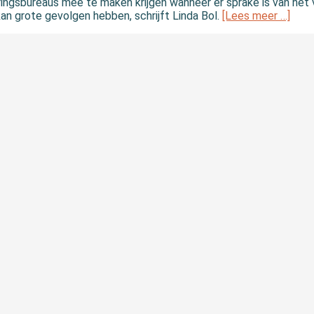
ngsbureaus mee te maken krijgen wanneer er sprake is van het 
 kan grote gevolgen hebben, schrijft Linda Bol.
[Lees meer …]