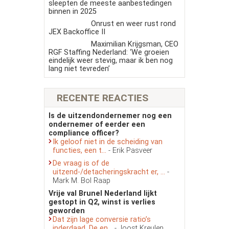
sleepten de meeste aanbestedingen
binnen in 2025
Onrust en weer rust rond
JEX Backoffice II
Maximilian Krijgsman, CEO
RGF Staffing Nederland: ‘We groeien
eindelijk weer stevig, maar ik ben nog
lang niet tevreden’
RECENTE REACTIES
Is de uitzendondernemer nog een
ondernemer of eerder een
compliance officer?
Ik geloof niet in de scheiding van
functies, een t...
- Erik Pasveer
De vraag is of de
uitzend-/detacheringskracht er, ...
-
Mark M. Bol Raap
Vrije val Brunel Nederland lijkt
gestopt in Q2, winst is verlies
geworden
Dat zijn lage conversie ratio’s
inderdaad. De en...
- Joost Kreulen