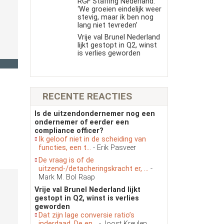
RGF Staffing Nederland:
‘We groeien eindelijk weer
stevig, maar ik ben nog
lang niet tevreden’
Vrije val Brunel Nederland
lijkt gestopt in Q2, winst
is verlies geworden
RECENTE REACTIES
Is de uitzendondernemer nog een
ondernemer of eerder een
compliance officer?
Ik geloof niet in de scheiding van
functies, een t...
- Erik Pasveer
De vraag is of de
uitzend-/detacheringskracht er, ...
-
Mark M. Bol Raap
Vrije val Brunel Nederland lijkt
gestopt in Q2, winst is verlies
geworden
Dat zijn lage conversie ratio’s
inderdaad. De en...
- Joost Kreulen