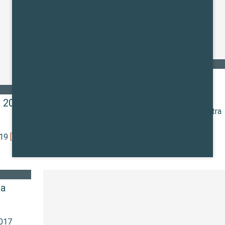
In de wet
Onderhandelingsresultaat CAO
Gezondheidscentra 2018-2019
10 augustus 2018 door
Redactie FlexNieuws
 2018-
Onderhandelingsresultaat CAO Gezondheidscentra
2018-2019
[Lees meer …]
019
[Lees
ra
2017