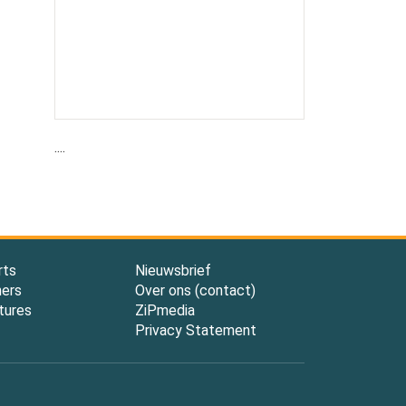
....
rts
Nieuwsbrief
ners
Over ons (contact)
tures
ZiPmedia
Privacy Statement