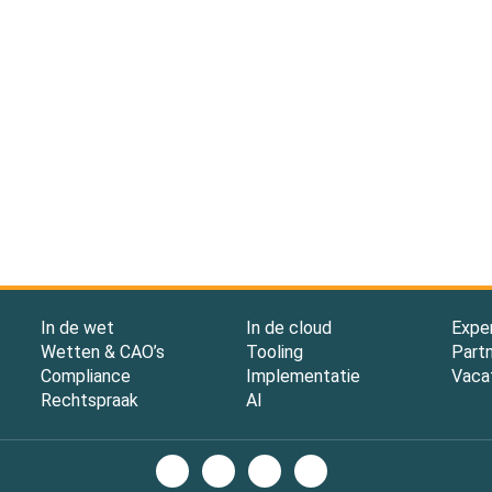
In de wet
In de cloud
Expe
Wetten & CAO’s
Tooling
Part
Compliance
Implementatie
Vaca
Rechtspraak
AI