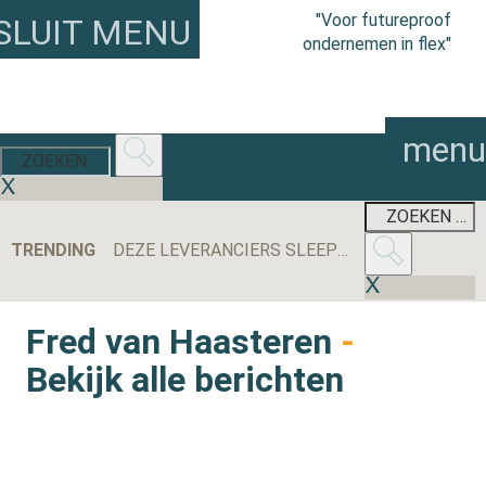
"Voor futureproof
SLUIT MENU
ondernemen in flex"
menu
TRENDING
DEZE LEVERANCIERS SLEEPTEN DE MEESTE AANBESTEDINGEN BINNEN IN 2025
Fred van Haasteren
-
Bekijk alle berichten