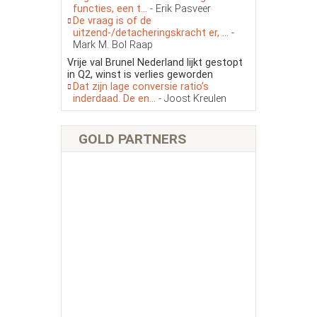
functies, een t...
- Erik Pasveer
De vraag is of de
uitzend-/detacheringskracht er, ...
-
Mark M. Bol Raap
Vrije val Brunel Nederland lijkt gestopt
in Q2, winst is verlies geworden
Dat zijn lage conversie ratio’s
inderdaad. De en...
- Joost Kreulen
GOLD PARTNERS