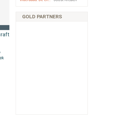
GOLD PARTNERS
raft
p
iek