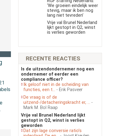
RGF Staffing Nederland:
‘We groeien eindelijk weer
stevig, maar ik ben nog
lang niet tevreden’
Vrije val Brunel Nederland
lijkt gestopt in Q2, winst
is verlies geworden
RECENTE REACTIES
g
Is de uitzendondernemer nog een
ondernemer of eerder een
compliance officer?
021
Ik geloof niet in de scheiding van
abels
functies, een t...
- Erik Pasveer
De vraag is of de
uitzend-/detacheringskracht er, ...
-
ge
Mark M. Bol Raap
.
Vrije val Brunel Nederland lijkt
gestopt in Q2, winst is verlies
geworden
Dat zijn lage conversie ratio’s
inderdaad. De en...
- Joost Kreulen