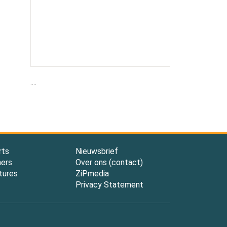
....
rts
Nieuwsbrief
ners
Over ons (contact)
tures
ZiPmedia
Privacy Statement