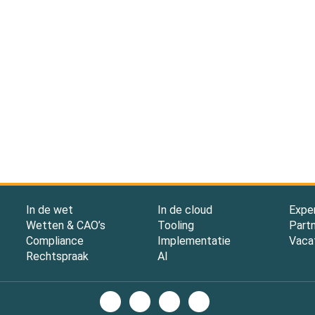
In de wet
In de cloud
Expe
Wetten & CAO’s
Tooling
Part
Compliance
Implementatie
Vaca
Rechtspraak
AI