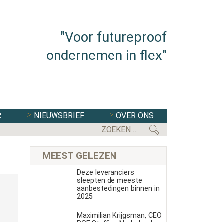
"Voor futureproof
ondernemen in flex"
R
NIEUWSBRIEF
OVER ONS
FLEXBRANCHE WACHT UITDAGENDE 
MEEST GELEZEN
Deze leveranciers
sleepten de meeste
aanbestedingen binnen in
2025
Maximilian Krijgsman, CEO