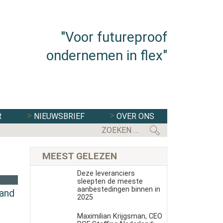
"Voor futureproof
ondernemen in flex"
R
NIEUWSBRIEF
OVER ONS
FLEXBRANCHE WACHT UITDAGENDE 
MEEST GELEZEN
Deze leveranciers
sleepten de meeste
aanbestedingen binnen in
land
2025
Maximilian Krijgsman, CEO