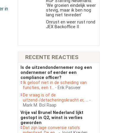
RGF Staffing Nederland:
‘We groeien eindelijk weer
r in
stevig, maar ik ben nog
lang niet tevreden’
Onrust en weer rust rond
JEX Backoffice II
RECENTE REACTIES
Is de uitzendondernemer nog een
ondernemer of eerder een
compliance officer?
Ik geloof niet in de scheiding van
functies, een t...
- Erik Pasveer
De vraag is of de
uitzend-/detacheringskracht er, ...
-
Mark M. Bol Raap
Vrije val Brunel Nederland lijkt
gestopt in Q2, winst is verlies
geworden
Dat zijn lage conversie ratio’s
inderdaad. De en...
- Joost Kreulen