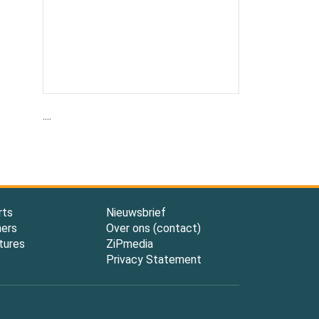
....
rts
Nieuwsbrief
ners
Over ons (contact)
tures
ZiPmedia
Privacy Statement