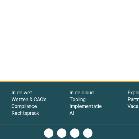
In de wet
In de cloud
Expe
Wetten & CAO’s
Tooling
Part
Compliance
Implementatie
Vaca
Rechtspraak
AI