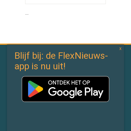
....
In de branche
In de wereld
Bedrijfsnieuws
Politiek
Branchenieuws
Arbeidsmarktdata
Flexdata
Werken 4.0
In de wet
In de cloud
Wetten & CAO’s
Tooling
Compliance
Implementatie
Rechtspraak
AI
Experts
Nieuwsbrief
Partners
Over ons (contact)
Vacatures
ZiPmedia