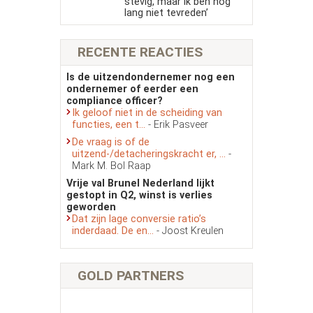
stevig, maar ik ben nog
lang niet tevreden’
RECENTE REACTIES
Is de uitzendondernemer nog een
ondernemer of eerder een
compliance officer?
Ik geloof niet in de scheiding van
functies, een t...
- Erik Pasveer
De vraag is of de
uitzend-/detacheringskracht er, ...
-
Mark M. Bol Raap
Vrije val Brunel Nederland lijkt
gestopt in Q2, winst is verlies
geworden
Dat zijn lage conversie ratio’s
inderdaad. De en...
- Joost Kreulen
GOLD PARTNERS