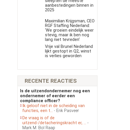
sleepten de meeste
aanbestedingen binnen in
2025
Maximilian Krijgsman, CEO
RGF Staffing Nederland:
‘We groeien eindelijk weer
stevig, maar ik ben nog
lang niet tevreden’
Vrije val Brunel Nederland
lijkt gestopt in Q2, winst
is verlies geworden
RECENTE REACTIES
Is de uitzendondernemer nog een
ondernemer of eerder een
compliance officer?
Ik geloof niet in de scheiding van
functies, een t...
- Erik Pasveer
De vraag is of de
uitzend-/detacheringskracht er, ...
-
Mark M. Bol Raap