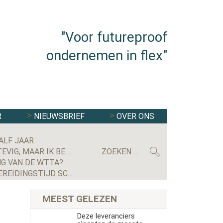
"Voor futureproof
ondernemen in flex"
R
NIEUWSBRIEF
OVER ONS
ALF JAAR
MAXIMILIAN KRIJGSMAN, CEO RGF STAFFING NEDERLAND: ‘WE GROEIEN EINDELIJK WEER STEVIG, MAAR IK BEN NOG LANG NIET TEVREDEN’
G VAN DE WTTA?
GERECHTSHOF BEVESTIGT UITSPRAAK: UITZENDBUREAU MOET ALSNOG KWARTIER VOORBEREIDINGSTIJD SCHIPHOL-MEDEWERKER UITBETALEN
MEEST GELEZEN
Deze leveranciers