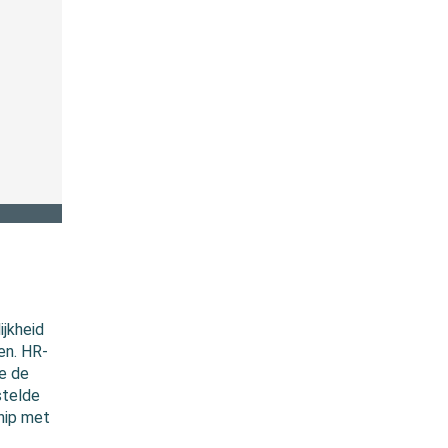
ijkheid
en. HR-
e de
stelde
nip met