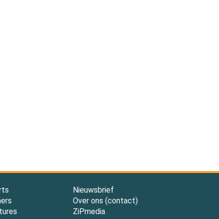
rts
Nieuwsbrief
ners
Over ons (contact)
tures
ZiPmedia