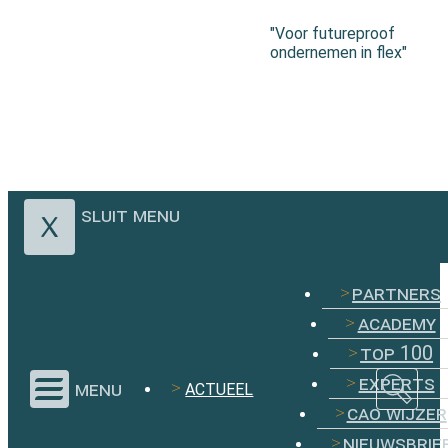
"Voor futureproof
ondernemen in flex"
sluit menu
partners
academy
top 100
experts
menu
ACTUEEL
cao wijzer
nieuwsbrie