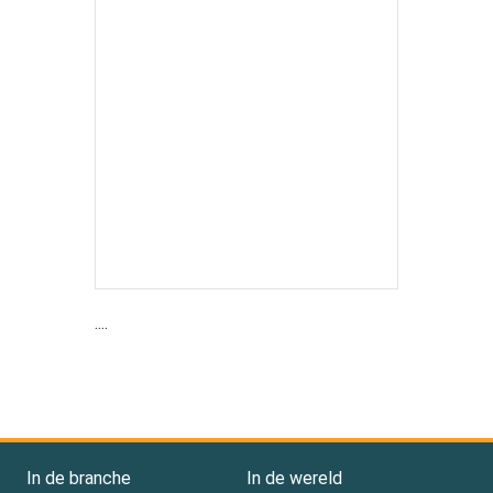
....
In de branche
In de wereld