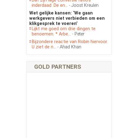
Dat zijn lage conversie ratio’s
inderdaad. De en...
- Joost Kreulen
Wet gelijke kansen: ‘We gaan
werkgevers niet verbieden om een
klikgesprek te voeren’
Lijkt me goed om drie dingen te
benoemen. * Arbe...
- Peter
Bijzondere reactie van Robin hiervoor.
U ziet de n...
- Ahad Khan
GOLD PARTNERS