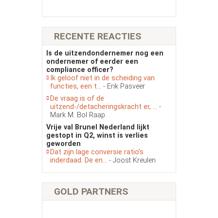
RECENTE REACTIES
Is de uitzendondernemer nog een
ondernemer of eerder een
compliance officer?
Ik geloof niet in de scheiding van
functies, een t...
- Erik Pasveer
De vraag is of de
uitzend-/detacheringskracht er, ...
-
Mark M. Bol Raap
Vrije val Brunel Nederland lijkt
gestopt in Q2, winst is verlies
geworden
Dat zijn lage conversie ratio’s
inderdaad. De en...
- Joost Kreulen
GOLD PARTNERS