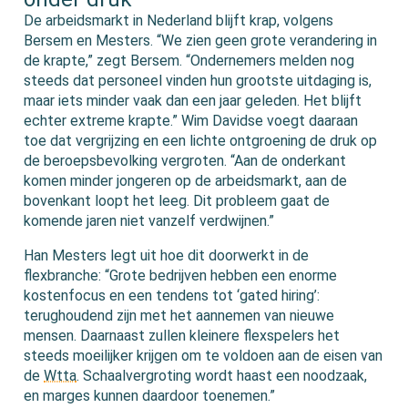
De arbeidsmarkt in Nederland blijft krap, volgens
Bersem en Mesters. “We zien geen grote verandering in
de krapte,” zegt Bersem. “Ondernemers melden nog
steeds dat personeel vinden hun grootste uitdaging is,
maar iets minder vaak dan een jaar geleden. Het blijft
echter extreme krapte.”
Wim Davidse voegt daaraan
toe dat vergrijzing en een lichte ontgroening de druk op
de beroepsbevolking vergroten. “Aan de onderkant
komen minder jongeren op de arbeidsmarkt, aan de
bovenkant loopt het leeg. Dit probleem gaat de
komende jaren niet vanzelf verdwijnen.”
Han Mesters legt uit hoe dit doorwerkt in de
flexbranche: “Grote bedrijven hebben een enorme
kostenfocus en een tendens tot ‘gated hiring’:
terughoudend zijn met het aannemen van nieuwe
mensen. Daarnaast zullen kleinere flexspelers het
steeds moeilijker krijgen om te voldoen aan de eisen van
de
Wtta
. Schaalvergroting wordt haast een noodzaak,
en marges kunnen daardoor toenemen.”