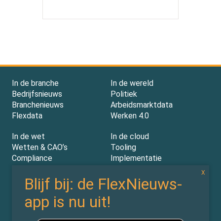
In de branche
In de wereld
Bedrijfsnieuws
Politiek
Branchenieuws
Arbeidsmarktdata
Flexdata
Werken 4.0
In de wet
In de cloud
Wetten & CAO’s
Tooling
Compliance
Implementatie
Rechtspraak
AI
Experts
Nieuwsbrief
Partners
Over ons (contact)
Vacatures
ZiPmedia