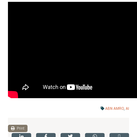
ABN AMRO
,
AI
Print