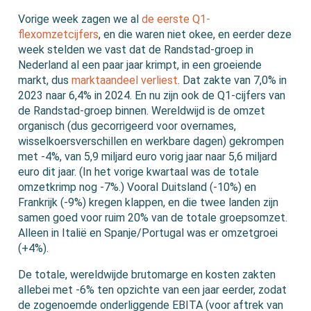
Vorige week zagen we al
de eerste Q1-
flexomzetcijfers
, en die waren niet okee, en eerder deze
week stelden we vast dat de Randstad-groep in
Nederland al een paar jaar krimpt, in een groeiende
markt, dus
marktaandeel verliest
. Dat zakte van 7,0% in
2023 naar 6,4% in 2024. En nu zijn ook de Q1-cijfers van
de Randstad-groep binnen. Wereldwijd is de omzet
organisch (dus gecorrigeerd voor overnames,
wisselkoersverschillen en werkbare dagen) gekrompen
met -4%, van 5,9 miljard euro vorig jaar naar 5,6 miljard
euro dit jaar. (In het vorige kwartaal was de totale
omzetkrimp nog -7%.) Vooral Duitsland (-10%) en
Frankrijk (-9%) kregen klappen, en die twee landen zijn
samen goed voor ruim 20% van de totale groepsomzet.
Alleen in Italië en Spanje/Portugal was er omzetgroei
(+4%).
De totale, wereldwijde brutomarge en kosten zakten
allebei met -6% ten opzichte van een jaar eerder, zodat
de zogenoemde onderliggende EBITA (voor aftrek van