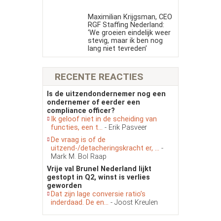
Maximilian Krijgsman, CEO
RGF Staffing Nederland:
‘We groeien eindelijk weer
stevig, maar ik ben nog
lang niet tevreden’
RECENTE REACTIES
Is de uitzendondernemer nog een
ondernemer of eerder een
compliance officer?
Ik geloof niet in de scheiding van
functies, een t...
- Erik Pasveer
De vraag is of de
uitzend-/detacheringskracht er, ...
-
Mark M. Bol Raap
Vrije val Brunel Nederland lijkt
gestopt in Q2, winst is verlies
geworden
Dat zijn lage conversie ratio’s
inderdaad. De en...
- Joost Kreulen