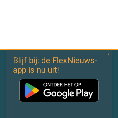
In de branche
In de wereld
Bedrijfsnieuws
Politiek
Branchenieuws
Arbeidsmarktdata
Flexdata
Werken 4.0
In de wet
In de cloud
Wetten & CAO’s
Tooling
Compliance
Implementatie
Rechtspraak
AI
Experts
Nieuwsbrief