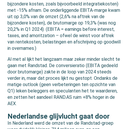
bijzondere kosten, zoals bijvoorbeeld integratiekosten)
met -15% afnam. De onderliggende EBITA-marge kwam
uit op 3,0% van de omzet (2,6% na aftrek van de
bijzondere kosten), de brutomarge op 19,3% (was nog
20,2% in Q1 2024). (EBITA = earnings before interest,
taxes, and amoritzation – ofwel de winst voor aftrek
van rentekosten, belastingen en afschrijving op goodwill
in overnames.)
Al met al lijkt het langzaam maar zeker minder slecht te
gaan met Randstad. De conversieratio (EBITA gedeeld
door brutomarge) zakte in de loop van 2024 steeds
verder in, maar dat proces lijkt nu gestopt. Ondanks de
matige outlook (geen verbeteringen ten opzichte van
Q1) leken beleggers en speculanten het te waarderen,
en zetten het aandeel RAND.AS ruim +8% hoger in de
AEX.
Nederlandse glijvlucht gaat door
In Nederland werd de omzet van de Randstad-groep