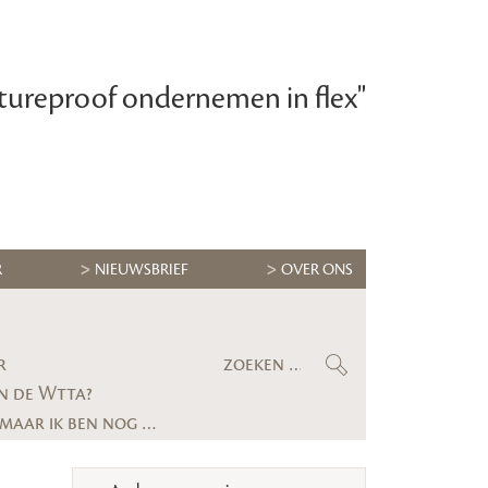
tureproof ondernemen in flex"
R
NIEUWSBRIEF
OVER ONS
r
n de Wtta?
Maximilian Krijgsman, CEO RGF Staffing Nederland: ‘We groeien eindelijk weer stevig, maar ik ben nog lang niet tevreden’