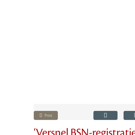
Print
‘Versnel BSN-registrati