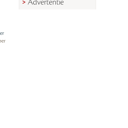
Advertentie
er
ber