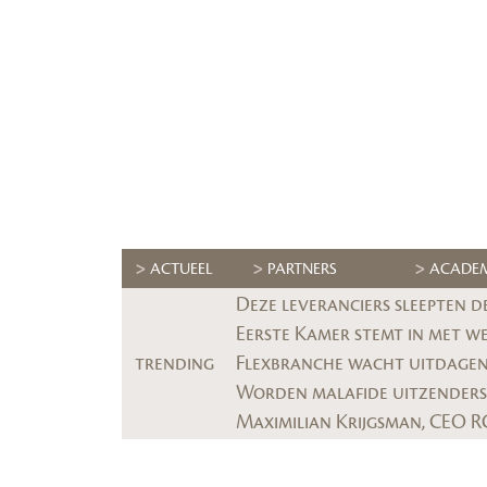
ACTUEEL
PARTNERS
ACADE
Deze leveranciers sleepten d
Eerste Kamer stemt in met w
trending
Flexbranche wacht uitdagend
Worden malafide uitzenders