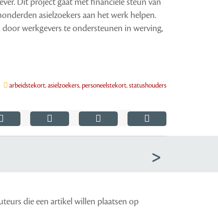
er. Dit project gaat met financiële steun van
nderden asielzoekers aan het werk helpen.
k door werkgevers te ondersteunen in werving,
arbeidstekort
,
asielzoekers
,
personeelstekort
,
statushouders
teurs die een artikel willen plaatsen op