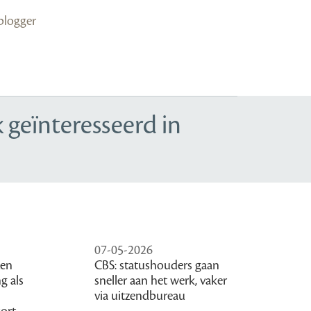
tblogger
 geïnteresseerd in
07-05-2026
zen
CBS: statushouders gaan
g als
sneller aan het werk, vaker
via uitzendbureau
kort