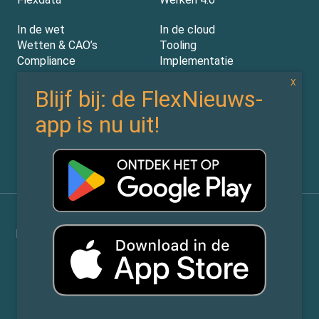
In de wet
In de cloud
Wetten & CAO’s
Tooling
Compliance
Implementatie
Rechtspraak
AI
Experts
Nieuwsbrief
Partners
Over ons (contact)
Vacatures
ZiPmedia
Privacy Statement
©
Flexnieuws.nl
2026