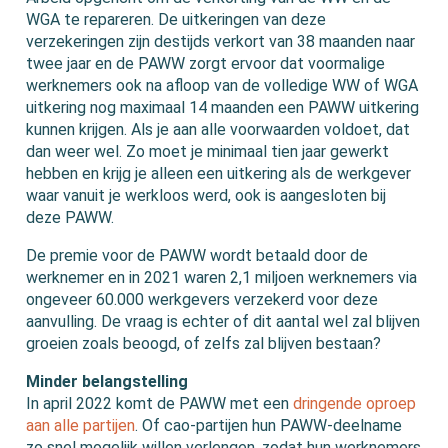
WGA te repareren. De uitkeringen van deze
verzekeringen zijn destijds verkort van 38 maanden naar
twee jaar en de PAWW zorgt ervoor dat voormalige
werknemers ook na afloop van de volledige WW of WGA
uitkering nog maximaal 14 maanden een PAWW uitkering
kunnen krijgen. Als je aan alle voorwaarden voldoet, dat
dan weer wel. Zo moet je minimaal tien jaar gewerkt
hebben en krijg je alleen een uitkering als de werkgever
waar vanuit je werkloos werd, ook is aangesloten bij
deze PAWW.
De premie voor de PAWW wordt betaald door de
werknemer en in 2021 waren 2,1 miljoen werknemers via
ongeveer 60.000 werkgevers verzekerd voor deze
aanvulling. De vraag is echter of dit aantal wel zal blijven
groeien zoals beoogd, of zelfs zal blijven bestaan?
Minder belangstelling
In april 2022 komt de PAWW met een
dringende oproep
aan alle partijen
. Of cao-partijen hun PAWW-deelname
zo snel mogelijk willen verlengen, zodat hun werknemers