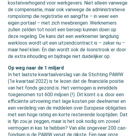
kostenverhogend voor werkgevers. Niet alleen vanwege
de compensatie, maar ook vanwege de administratieve
rompslomp die registratie en aangifte – in weer een
eigen portaal – met zich meebrengen. Werknemers
zullen zelden tot nooit een beroep kunnen doen op
deze regeling. De kans dat een werknemer langdurig
werkloos wordt uit een uitzendcontract is – zeker nu –
maar heel klein. En dan wordt ook de loonstrook er door
de extra inhouding en bijdrage niet duidelijker op.
Op weg naar de 1 miljard
In het laatste kwartaalverslag van de Stichting PAWW
(1e kwartaal 2022) is te lezen dat de financiële positie
van het fonds gezond is. Het vermogen is inmiddels
toegenomen tot 600 miljoen (!). Dit komt o.a. door een
efficiënte uitvoering met lage kosten per deelnemer en
een verdeling van de middelen over Europese obligaties
met een hoge rating en korte resterende looptijden. Dat
is fijn zou je zeggen, maar is het ook nodig om zoveel
vermogen in kas te hebben? Van alle ongeveer 200 cao-
fondsen is de PAWW veruit de rijkste. Een naar onze