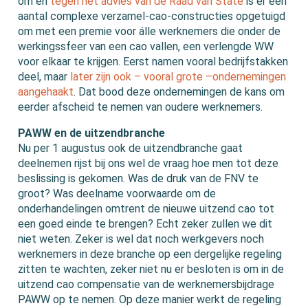
om en
tegen het advies van de Raad van State
is er een
aantal complexe verzamel-cao-constructies opgetuigd
om met een premie voor álle werknemers die onder de
werkingssfeer van een cao vallen, een verlengde WW
voor elkaar te krijgen. Eerst namen vooral bedrijfstakken
deel, maar
later zijn ook – vooral grote –ondernemingen
aangehaakt
. Dat bood deze ondernemingen de kans om
eerder afscheid te nemen van oudere werknemers.
PAWW en de uitzendbranche
Nu per 1 augustus ook de uitzendbranche gaat
deelnemen rijst bij ons wel de vraag hoe men tot deze
beslissing is gekomen. Was de druk van de FNV te
groot? Was deelname voorwaarde om de
onderhandelingen omtrent de nieuwe uitzend cao tot
een goed einde te brengen? Echt zeker zullen we dit
niet weten. Zeker is wel dat noch werkgevers noch
werknemers in deze branche op een dergelijke regeling
zitten te wachten, zeker niet nu er besloten is om in de
uitzend cao compensatie van de werknemersbijdrage
PAWW op te nemen. Op deze manier werkt de regeling