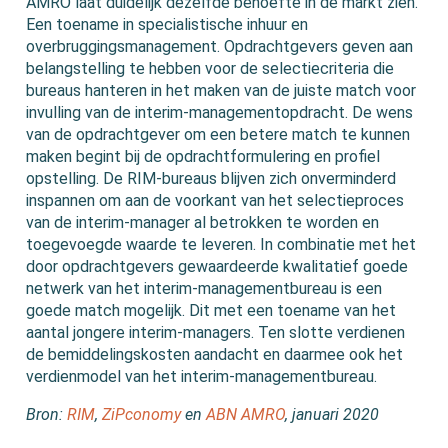
AMRO laat duidelijk dezelfde behoefte in de markt zien.
Een toename in specialistische inhuur en
overbruggingsmanagement. Opdrachtgevers geven aan
belangstelling te hebben voor de selectiecriteria die
bureaus hanteren in het maken van de juiste match voor
invulling van de interim-managementopdracht. De wens
van de opdrachtgever om een betere match te kunnen
maken begint bij de opdrachtformulering en profiel
opstelling. De RIM-bureaus blijven zich onverminderd
inspannen om aan de voorkant van het selectieproces
van de interim-manager al betrokken te worden en
toegevoegde waarde te leveren. In combinatie met het
door opdrachtgevers gewaardeerde kwalitatief goede
netwerk van het interim-managementbureau is een
goede match mogelijk. Dit met een toename van het
aantal jongere interim-managers. Ten slotte verdienen
de bemiddelingskosten aandacht en daarmee ook het
verdienmodel van het interim-managementbureau.
Bron:
RIM
,
ZiPconomy
en
ABN AMRO
, januari 2020