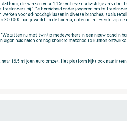
 platform, die werken voor 1.150 actieve opdrachtgevers door h
freelancers bij.” De bereidheid onder jongeren om te freelancen
n werken voor ad-hocdagklussen in diverse branches, zoals retail
im 300.000 uur gewerkt. In de horeca, catering en events zijn d
“We zitten nu met twintig medewerkers in een nieuw pand in har
in eigen huis halen om nog snellere matches te kunnen ontwikkel
 naar 16,5 miljoen euro omzet. Het platform kijkt ook naar intern