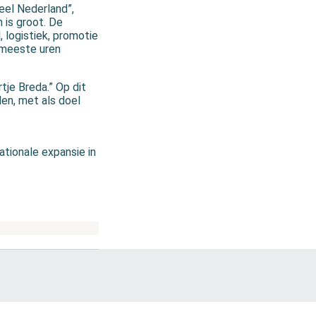
eel Nederland”,
 is groot. De
, logistiek, promotie
e meeste uren
tje Breda.” Op dit
en, met als doel
ationale expansie in