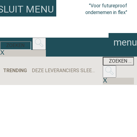
"Voor futureproof
SLUIT MENU
ondernemen in flex"
menu
TRENDING
DEZE LEVERANCIERS SLEEPTEN DE MEESTE AANBESTEDINGEN BINNEN IN 2025