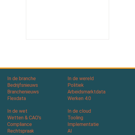
In de branche
In de wereld
Bedrijfsnieuws
Politiek
Branchenieuws
Arbeidsmarktdata
Flexdata
Werken 4.0
In de wet
In de cloud
Wetten & CAO’s
Tooling
Compliance
Implementatie
Rechtspraak
AI