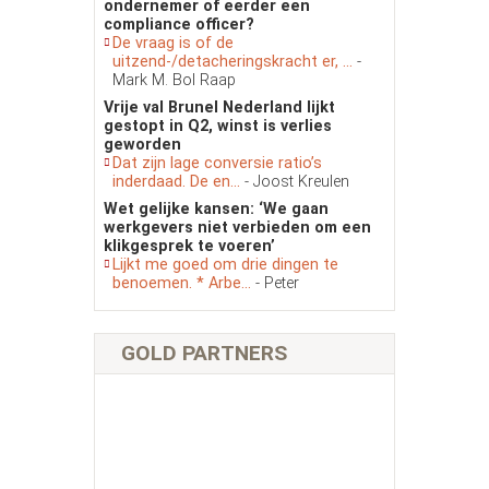
ondernemer of eerder een
compliance officer?
De vraag is of de
uitzend-/detacheringskracht er, ...
-
Mark M. Bol Raap
Vrije val Brunel Nederland lijkt
gestopt in Q2, winst is verlies
geworden
Dat zijn lage conversie ratio’s
inderdaad. De en...
- Joost Kreulen
Wet gelijke kansen: ‘We gaan
werkgevers niet verbieden om een
klikgesprek te voeren’
Lijkt me goed om drie dingen te
benoemen. * Arbe...
- Peter
GOLD PARTNERS