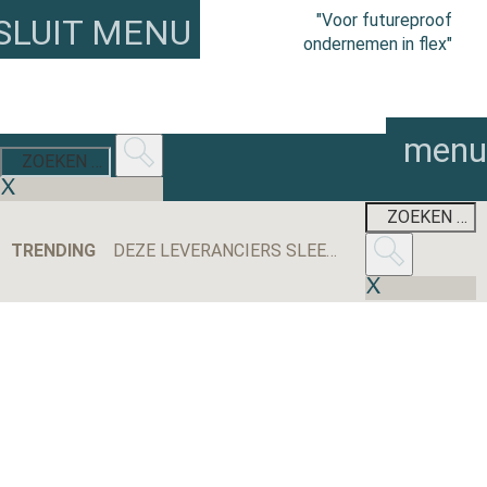
"Voor futureproof
SLUIT MENU
ondernemen in flex"
menu
TRENDING
DEZE LEVERANCIERS SLEEPTEN DE MEESTE AANBESTEDINGEN BINNEN IN 2025