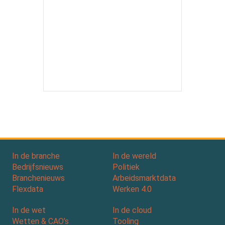
In de branche
In de wereld
Bedrijfsnieuws
Politiek
Branchenieuws
Arbeidsmarktdata
Flexdata
Werken 4.0
In de wet
In de cloud
Wetten & CAO’s
Tooling