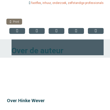
fastflex
,
inhuur
,
onderzoek
,
zelfstandige professionals
Print
Over de auteur
Over Hinke Wever