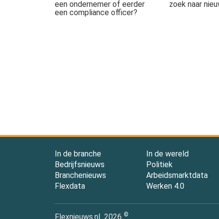
een ondernemer of eerder
zoek naar nie
een compliance officer?
In de branche
In de wereld
Bedrijfsnieuws
Politiek
Branchenieuws
Arbeidsmarktdata
Flexdata
Werken 4.0
©
Flexnieuws.nl
2026