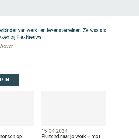
erbinder van werk- en levensterreinen. Ze was als
kken bij FlexNieuws.
 Wever
D IN
15-04-2024
mensen op
Fluitend naar je werk – met