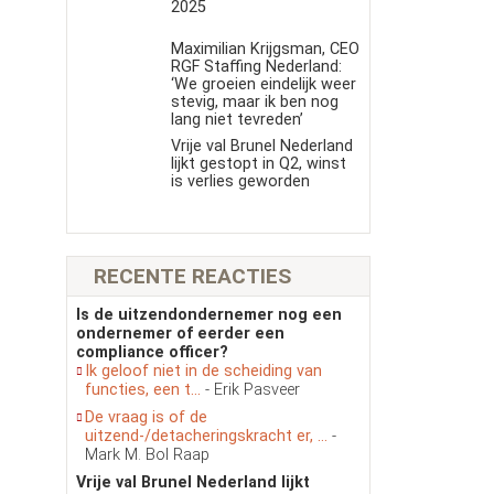
2025
Maximilian Krijgsman, CEO
RGF Staffing Nederland:
‘We groeien eindelijk weer
stevig, maar ik ben nog
lang niet tevreden’
Vrije val Brunel Nederland
lijkt gestopt in Q2, winst
is verlies geworden
RECENTE REACTIES
Is de uitzendondernemer nog een
ondernemer of eerder een
compliance officer?
Ik geloof niet in de scheiding van
functies, een t...
- Erik Pasveer
De vraag is of de
uitzend-/detacheringskracht er, ...
-
Mark M. Bol Raap
Vrije val Brunel Nederland lijkt