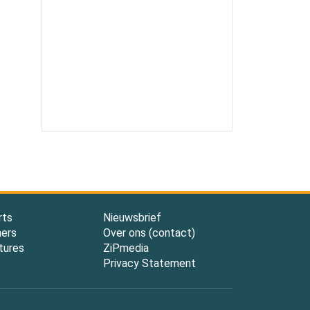
rts
Nieuwsbrief
ners
Over ons (contact)
tures
ZiPmedia
Privacy Statement