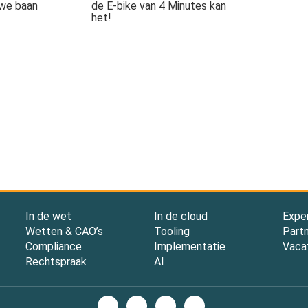
uwe baan
de E-bike van 4 Minutes kan
het!
In de wet
In de cloud
Expe
Wetten & CAO’s
Tooling
Part
Compliance
Implementatie
Vaca
Rechtspraak
AI