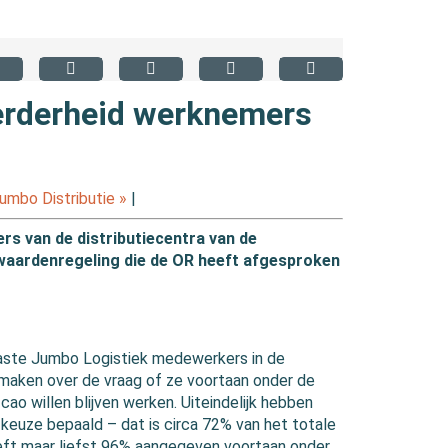
erderheid werknemers
mbo Distributie »
|
s van de distributiecentra van de
waardenregeling die de OR heeft afgesproken
vaste Jumbo Logistiek medewerkers in de
 maken over de vraag of ze voortaan onder de
ao willen blijven werken. Uiteindelijk hebben
euze bepaald – dat is circa 72% van het totale
eeft maar liefst 96% aangegeven voortaan onder