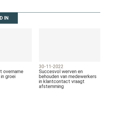
D IN
30-11-2022
et overname
Succesvol werven en
in groei
behouden van medewerkers
in klantcontact vraagt
afstemming