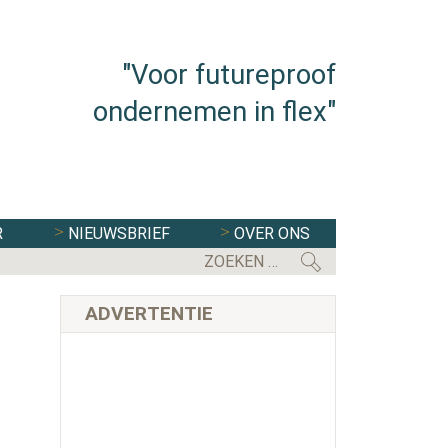
"Voor futureproof
ondernemen in flex"
R
NIEUWSBRIEF
OVER ONS
FLEXBRANCHE WACHT UITDAGENDE 
ADVERTENTIE