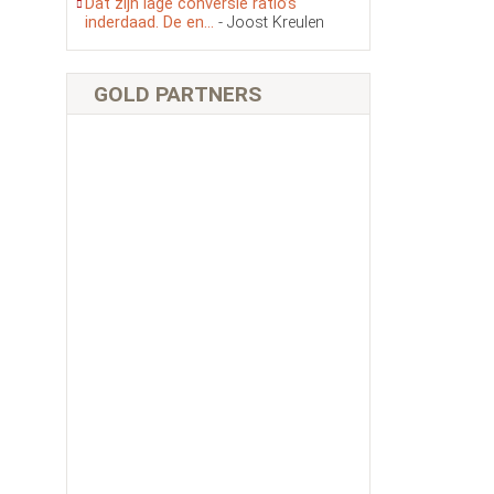
Dat zijn lage conversie ratio’s
inderdaad. De en...
- Joost Kreulen
GOLD PARTNERS