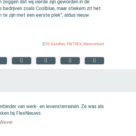
n zeggen dat wij vierde zijn geworden in de
 bedrijven zoals Coolblue, maar stiekem zit het
te zijn met een eerste plek”, aldus nieuw
FD Gazellen
,
FINTREX
,
klantcontact
erbinder van werk- en levensterreinen. Ze was als
kken bij FlexNieuws.
 Wever