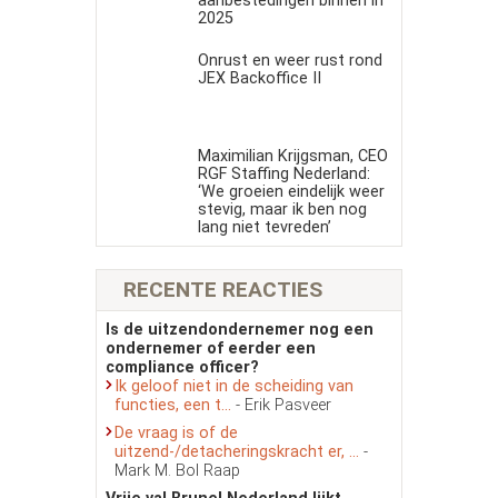
aanbestedingen binnen in
2025
Onrust en weer rust rond
JEX Backoffice II
Maximilian Krijgsman, CEO
RGF Staffing Nederland:
‘We groeien eindelijk weer
stevig, maar ik ben nog
lang niet tevreden’
RECENTE REACTIES
Is de uitzendondernemer nog een
ondernemer of eerder een
compliance officer?
Ik geloof niet in de scheiding van
functies, een t...
- Erik Pasveer
De vraag is of de
uitzend-/detacheringskracht er, ...
-
Mark M. Bol Raap