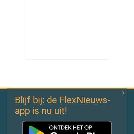
In de branche
In de wereld
Bedrijfsnieuws
Politiek
Branchenieuws
Arbeidsmarktdata
Flexdata
Werken 4.0
In de wet
In de cloud