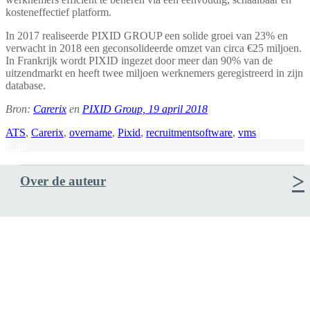
kosteneffectief platform.
In 2017 realiseerde PIXID GROUP een solide groei van 23% en
verwacht in 2018 een geconsolideerde omzet van circa €25 miljoen.
In Frankrijk wordt PIXID ingezet door meer dan 90% van de
uitzendmarkt en heeft twee miljoen werknemers geregistreerd in zijn
database.
Bron:
Carerix
en
PIXID Group, 19 april 2018
ATS
,
Carerix
,
overname
,
Pixid
,
recruitmentsoftware
,
vms
Print
Over de auteur