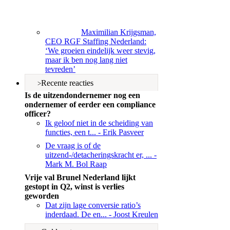
Maximilian Krijgsman,
CEO RGF Staffing Nederland:
‘We groeien eindelijk weer stevig,
maar ik ben nog lang niet
tevreden’
Recente reacties
Is de uitzendondernemer nog een
ondernemer of eerder een compliance
officer?
Ik geloof niet in de scheiding van
functies, een t...
- Erik Pasveer
De vraag is of de
uitzend-/detacheringskracht er, ...
-
Mark M. Bol Raap
Vrije val Brunel Nederland lijkt
gestopt in Q2, winst is verlies
geworden
Dat zijn lage conversie ratio’s
inderdaad. De en...
- Joost Kreulen