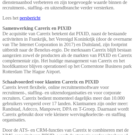
dienstenaanbod verbeteren en zijn toegevoegde waarde binnen de
recruitment-, staffing- en uitzendbranche verder versterken.
Lees het
persbericht
Samenwerking Carerix en PIXID
De acquisitie van Carerix betekent dat PIXID, naast de bestaande
activiteiten in Frankrijk, het Verenigd Koninkrijk (door de overname
van The Internet Corporation in 2017) en Duitsland, zijn footprint
uitbreidt naar de Benelux-regio. De merknaam Carerix blijft bestaan
aangezien zowel de producten als de markten van PIXID en Carerix
complementair zijn. Het huidige management van Carerix en het
hoofdkantoor blijven operationeel op het Cornerstone Business park
Rotterdam The Hague Airport.
Schaalvoordeel voor klanten Carerix en PIXID
Carerix levert flexibele, online recruitmentsoftware voor
recruitment-, staffing- en uitzendorganisaties en voor corporate
recruiters. Carerix bedient momenteel dagelijks meer dan 10.000
gebruikers verspreid over 17 landen. Klantnamen zijn onder meer:
Randstad, Adecco, Manpower, DPA en T-Groep. Daarnaast wordt
Carerix gebruikt door vele kleinere werving&selectie- en staffing
organisaties.
Door de ATS- en CRM-functies van Carerix te combineren met de