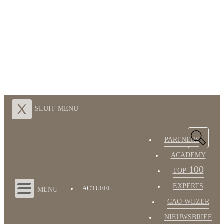
sluit menu
partners
academy
top 100
experts
menu
ACTUEEL
cao wijzer
nieuwsbrief