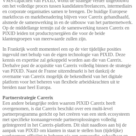
VMS-capaciteit van PIXID, wordt de strategie verder uitgebouwd
om het volledige proces tussen kandidaten/freelancers, intermediairs
en corporate organisaties samen te brengen. De huidige Europese
marktfocus en marktbenadering blijven voor Carerix gehandhaafd,
alsmede de samenwerking in en de uitbouw van het partnernetwerk.
Op de middellange termijn zal de samenwerking tussen Carerix en
PIXID leiden tot productsynergiëen die voor de beide
klantengroepen van meerwaarde zullen zijn.
In Frankrijk wordt momenteel een op de vier tijdelijke posities
ingevuld met behulp van de eigen technologie van PIXID. Deze
kennis en expertise zal gekoppeld worden aan die van Carerix.
Derhalve past de acquisitie van Carerix volledig binnen de strategie
van PIXID. Naast de Franse uitzendmarkt is het dankzij de
overname van Carerix mogelijk de bekendheid van het digitale
platform voor het beheren van flexibele arbeidskrachten uit te
breiden naar heel Europa.
Partnerstrategie Carerix
Een andere belangrijke reden waarom PIXID Carerix heeft
overgenomen, is dat Carerix beschikt over een multi-level
partnerprogramma gericht op het creëren van een sterk ecosysteem
met specifieke toonaangevende partneroplossingen volledig
geïntegreerd in het Carerix-platform. Dit sluit naadloos aan bij de
aanpak van PIXID om klanten in staat te stellen hun (tijdelijke)
werknemers efficiënt te beheren via een eenvoudig, schaalbaar en