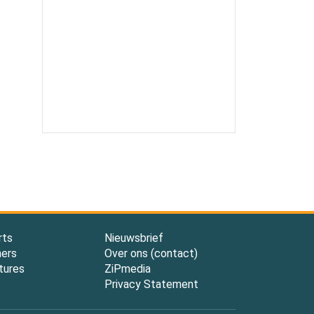
rts
Nieuwsbrief
ners
Over ons (contact)
tures
ZiPmedia
Privacy Statement