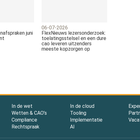
06-07-2026
nafspraken juni
FlexNieuws lezersonderzoek:
nt
toelatingsstelsel en een dure
cao leveren uitzenders
meeste kopzorgen op
In de wet
In de cloud
Expe
Wetten & CAO’s
Tooling
Part
Compliance
Implementatie
Vaca
Rechtspraak
AI