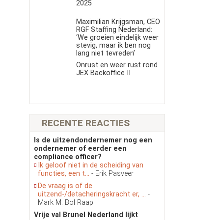
2025
Maximilian Krijgsman, CEO
RGF Staffing Nederland:
‘We groeien eindelijk weer
stevig, maar ik ben nog
lang niet tevreden’
Onrust en weer rust rond
JEX Backoffice II
RECENTE REACTIES
Is de uitzendondernemer nog een
ondernemer of eerder een
compliance officer?
Ik geloof niet in de scheiding van
functies, een t...
- Erik Pasveer
De vraag is of de
uitzend-/detacheringskracht er, ...
-
Mark M. Bol Raap
Vrije val Brunel Nederland lijkt