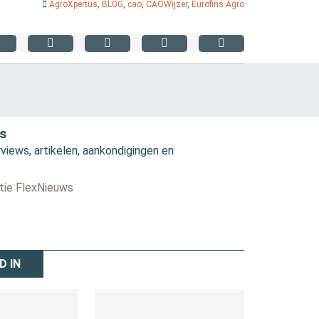
AgroXpertus
,
BLGG
,
cao
,
CAOWijzer
,
Eurofins Agro
s
views, artikelen, aankondigingen en
ctie FlexNieuws
D IN