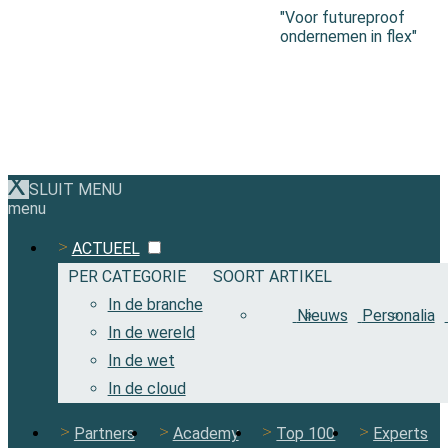
"Voor futureproof
ondernemen in flex"
SLUIT MENU
menu
ACTUEEL
PER CATEGORIE
SOORT ARTIKEL
In de branche
Nieuws
Personalia
In de wereld
In de wet
In de cloud
Partners
Academy
Top 100
Experts