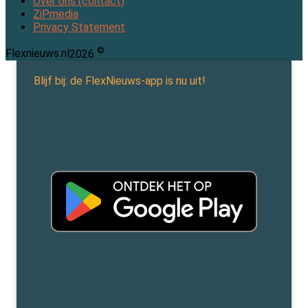
Over ons (contact)
ZiPmedia
Privacy Statement
©
Flexnieuws.nl
2026
Blijf bij: de FlexNieuws-app is nu uit!