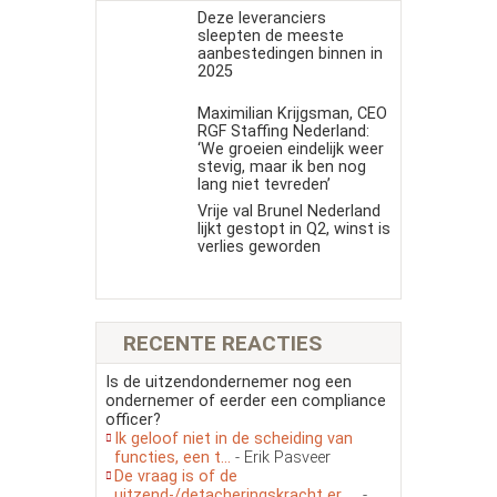
Deze leveranciers
sleepten de meeste
aanbestedingen binnen in
2025
Maximilian Krijgsman, CEO
RGF Staffing Nederland:
‘We groeien eindelijk weer
stevig, maar ik ben nog
lang niet tevreden’
Vrije val Brunel Nederland
lijkt gestopt in Q2, winst is
verlies geworden
RECENTE REACTIES
Is de uitzendondernemer nog een
ondernemer of eerder een compliance
officer?
Ik geloof niet in de scheiding van
functies, een t...
- Erik Pasveer
De vraag is of de
uitzend-/detacheringskracht er, ...
-