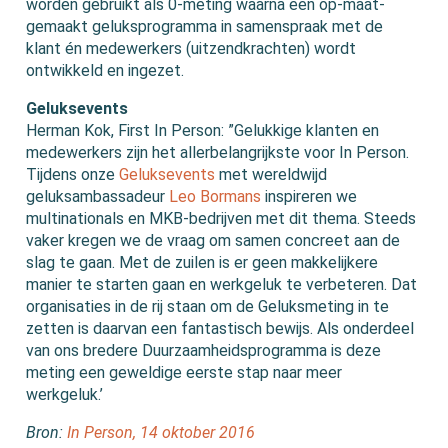
worden gebruikt als 0-meting waarna een op-maat-
gemaakt geluksprogramma in samenspraak met de
klant én medewerkers (uitzendkrachten) wordt
ontwikkeld en ingezet.
Geluksevents
Herman Kok, First In Person: ”Gelukkige klanten en
medewerkers zijn het allerbelangrijkste voor In Person.
Tijdens onze
Geluksevents
met wereldwijd
geluksambassadeur
Leo Bormans
inspireren we
multinationals en MKB-bedrijven met dit thema. Steeds
vaker kregen we de vraag om samen concreet aan de
slag te gaan. Met de zuilen is er geen makkelijkere
manier te starten gaan en werkgeluk te verbeteren. Dat
organisaties in de rij staan om de Geluksmeting in te
zetten is daarvan een fantastisch bewijs. Als onderdeel
van ons bredere Duurzaamheidsprogramma is deze
meting een geweldige eerste stap naar meer
werkgeluk.’
Bron:
In Person, 14 oktober 2016