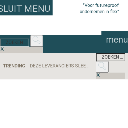
"Voor futureproof
SLUIT MENU
ondernemen in flex"
menu
TRENDING
DEZE LEVERANCIERS SLEEPTEN DE MEESTE AANBESTEDINGEN BINNEN IN 2025