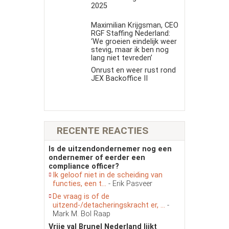
2025
Maximilian Krijgsman, CEO
RGF Staffing Nederland:
‘We groeien eindelijk weer
stevig, maar ik ben nog
lang niet tevreden’
Onrust en weer rust rond
JEX Backoffice II
RECENTE REACTIES
Is de uitzendondernemer nog een
ondernemer of eerder een
compliance officer?
Ik geloof niet in de scheiding van
functies, een t...
- Erik Pasveer
De vraag is of de
uitzend-/detacheringskracht er, ...
-
Mark M. Bol Raap
Vrije val Brunel Nederland lijkt