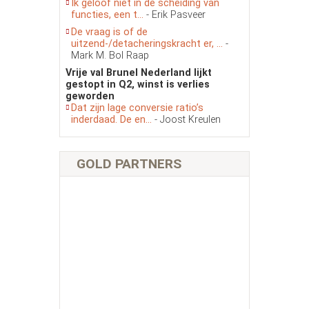
Ik geloof niet in de scheiding van
functies, een t...
- Erik Pasveer
De vraag is of de
uitzend-/detacheringskracht er, ...
-
Mark M. Bol Raap
Vrije val Brunel Nederland lijkt
gestopt in Q2, winst is verlies
geworden
Dat zijn lage conversie ratio’s
inderdaad. De en...
- Joost Kreulen
GOLD PARTNERS