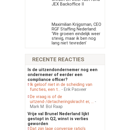
JEX Backoffice II
Maximilian Krijgsman, CEO
RGF Staffing Nederland:
‘We groeien eindelijk weer
stevig, maar ik ben nog
lang niet tevreden’
RECENTE REACTIES
Is de uitzendondernemer nog een
ondernemer of eerder een
compliance officer?
Ik geloof niet in de scheiding van
functies, een t...
- Erik Pasveer
De vraag is of de
uitzend-/detacheringskracht er, ...
-
Mark M. Bol Raap
Vrije val Brunel Nederland lijkt
gestopt in Q2, winst is verlies
geworden
Dat zijn lage conversie ratio’s