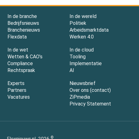
In de branche
In de wereld
Bedrijfsnieuws
Politiek
Branchenieuws
Arbeidsmarktdata
Flexdata
Werken 4.0
In de wet
In de cloud
Wetten & CAO’s
Tooling
Compliance
Implementatie
Rechtspraak
AI
Experts
Nieuwsbrief
Partners
Over ons (contact)
Vacatures
ZiPmedia
Privacy Statement
©
Flexnieuws.nl
2026