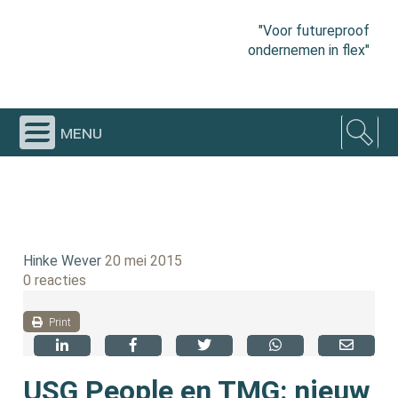
"Voor futureproof
ondernemen in flex"
menu
Hinke Wever
20 mei 2015
0 reacties
Print
USG People en TMG: nieuw