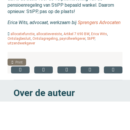
pensioenregeling van StiPP bepaald wankel. Daarom
opnieuw: StiPP, pas op de plaats!
Erica Wits, advocaat, werkzaam bij
Sprengers Advocaten
allocatiefunctie
,
allocatievereiste
,
Artikel 7:690 BW
,
Erica Wits
,
Ontslagbesluit
,
Ontslagregeling
,
payrollwerkgever
,
StiPP
,
uitzendwerkgever
Print
Over de auteur