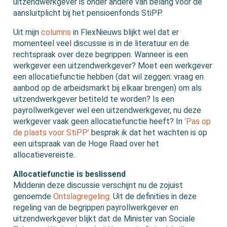
uitzendwerkgever is onder andere van belang voor de
aansluitplicht bij het pensioenfonds StiPP.
Uit mijn
columns
in FlexNieuws blijkt wel dat er
momenteel veel discussie is in de literatuur en de
rechtspraak over deze begrippen. Wanneer is een
werkgever een uitzendwerkgever? Moet een werkgever
een allocatiefunctie hebben (dat wil zeggen: vraag en
aanbod op de arbeidsmarkt bij elkaar brengen) om als
uitzendwerkgever betiteld te worden? Is een
payrollwerkgever wel een uitzendwerkgever, nu deze
werkgever vaak geen allocatiefunctie heeft? In
‘Pas op
de plaats voor StiPP’
besprak ik dat het wachten is op
een uitspraak van de Hoge Raad over het
allocatievereiste.
Allocatiefunctie is beslissend
Middenin deze discussie verschijnt nu de zojuist
genoemde
Ontslagregeling
. Uit de definities in deze
regeling van de begrippen payrollwerkgever en
uitzendwerkgever blijkt dat de Minister van Sociale