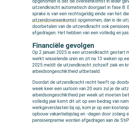
opgenomen is dat de overeenkomst in ieder geval
uitzendkracht automatisch doorgaat in fase B. Bi
sprake is van een rechtsgeldig einde van het die
uitzendovereenkomst
opgenomen, dan is de uitz
doorbetalen van de uitzendkracht ook pensioe
afgedragen. Het hebben van een volledig en juis
Financiële gevolgen
Op 2 januari 2025 is een uitzendkracht gestart 
werkt wisselende uren en zit na 13 weken op e
2025 meldt de uitzendkracht zichzelf ziek en kr
arbeidsongeschiktheid uitbetaald.
Doordat de uitzendkracht recht heeft op doorbe
week keer een uurloon van 20 euro zul je de uit
arbeidsongeschiktheid per week uit moeten beta
volledig jaar komt dit uit op een bedrag van ruim 
werkgeverslasten bij op, kom je op een kostenpo
opbouw vakantiebijslag en -dagen door zolang e
pensioenpremie worden afgedragen aan de Sti