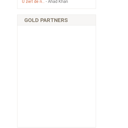
U ziet de n...
- Ahad Khan
GOLD PARTNERS