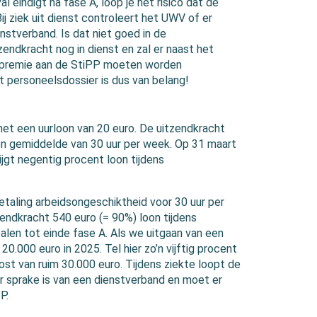
 eindigt na fase A, loop je het risico dat de
j ziek uit dienst controleert het UWV of er
nstverband. Is dat niet goed in de
endkracht nog in dienst en zal er naast het
npremie aan de StiPP moeten worden
t personeelsdossier is dus van belang!
met een uurloon van 20 euro. De uitzendkracht
en gemiddelde van 30 uur per week. Op 31 maart
ijgt negentig procent loon tijdens
taling arbeidsongeschiktheid voor 30 uur per
zendkracht 540 euro (= 90%) loon tijdens
len tot einde fase A. Als we uitgaan van een
20.000 euro in 2025. Tel hier zo’n vijftig procent
st van ruim 30.000 euro. Tijdens ziekte loopt de
r sprake is van een dienstverband en moet er
PP.