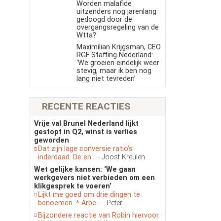
Worden malafide
uitzenders nog jarenlang
gedoogd door de
overgangsregeling van de
Wtta?
Maximilian Krijgsman, CEO
RGF Staffing Nederland:
‘We groeien eindelijk weer
stevig, maar ik ben nog
lang niet tevreden’
RECENTE REACTIES
Vrije val Brunel Nederland lijkt
gestopt in Q2, winst is verlies
geworden
Dat zijn lage conversie ratio’s
inderdaad. De en...
- Joost Kreulen
Wet gelijke kansen: ‘We gaan
werkgevers niet verbieden om een
klikgesprek te voeren’
Lijkt me goed om drie dingen te
benoemen. * Arbe...
- Peter
Bijzondere reactie van Robin hiervoor.