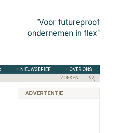
"Voor futureproof
ondernemen in flex"
R
NIEUWSBRIEF
OVER ONS
EERSTE KAMER STEMT IN MET WE
ADVERTENTIE