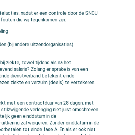
telacties, nadat er een controle door de SNCU
outen die wij tegenkomen zijn:
ling
n (bij andere uitzendorganisaties)
j ziekte, zowel tijdens als na het
evend salaris?
Zolang er sprake is van een
Einde dienstverband betekent einde
ezen ziekte en verzuim (deels) te verzekeren.
erkt met een contractduur van 28 dagen, met
stilzwijgende verlenging niet juist omschreven
itelijk geen einddatum in de
itkering zal weigeren. Zonder einddatum in de
doorbetalen tot einde fase A. En als er ook niet