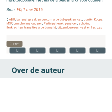
marktpropositie. Net als de arbeidsmarkt voor ouderen.’
Bron:
FD, 1 mei 2015
ABU
,
banenafspraak en quotum arbeidsbeperkten
,
cao
,
Jurriën Koops
,
MSP
,
omscholing
,
ouderen
,
Participatiewet
,
pensioen
,
scholing
flexkrachten
,
transities arbeidsmarkt
,
uitzendbureaus
,
vast en flex
,
zzp
Print
Over de auteur