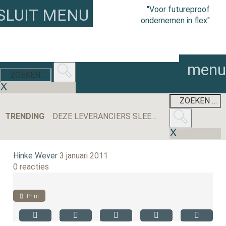
"Voor futureproof
SLUIT MENU
ondernemen in flex"
menu
TRENDING
DEZE LEVERANCIERS SLEEPTEN DE MEESTE AANBESTEDINGEN BINNEN IN 2025
Hinke Wever
3 januari 2011
0 reacties
Print