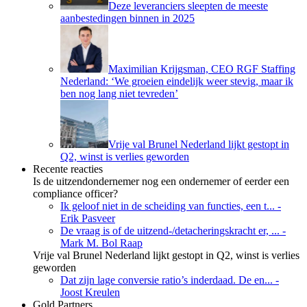
Deze leveranciers sleepten de meeste
aanbestedingen binnen in 2025
Maximilian Krijgsman, CEO RGF Staffing
Nederland: ‘We groeien eindelijk weer stevig, maar ik
ben nog lang niet tevreden’
Vrije val Brunel Nederland lijkt gestopt in
Q2, winst is verlies geworden
Recente reacties
Is de uitzendondernemer nog een ondernemer of eerder een
compliance officer?
Ik geloof niet in de scheiding van functies, een t...
-
Erik Pasveer
De vraag is of de uitzend-/detacheringskracht er, ...
-
Mark M. Bol Raap
Vrije val Brunel Nederland lijkt gestopt in Q2, winst is verlies
geworden
Dat zijn lage conversie ratio’s inderdaad. De en...
-
Joost Kreulen
Gold Partners