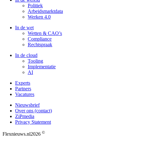
Politiek
Arbeidsmarktdata
Werken 4.0
In de wet
Wetten & CAO’s
Compliance
Rechtspraak
In de cloud
Tooling
Implementatie
AI
Experts
Partners
Vacatures
Nieuwsbrief
Over ons (contact)
ZiPmedia
Privacy Statement
©
Flexnieuws.nl
2026