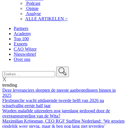
Podcast
Opinie
Analyse
ALLE ARTIKELEN >
Partners
Academy
Top 100
Experts
CAO Wijzer
Nieuwsbrief
Over ons
trending
Deze leveranciers sleepten de meeste aanbestedingen binnen in
2025
Flexbranche wacht uitdagende tweede helft van 2026 na
wisselvallig eerste half jaar
Worden malafide uitzenders nog jarenlang gedoogd door de
overgangsregeling van de Wtta?
Maximilian Krijgsman, CEO RGF Staffing Nederland: ‘We groeien
eindelijk weer stevig, maar ik ben nog lang niet tevreden’