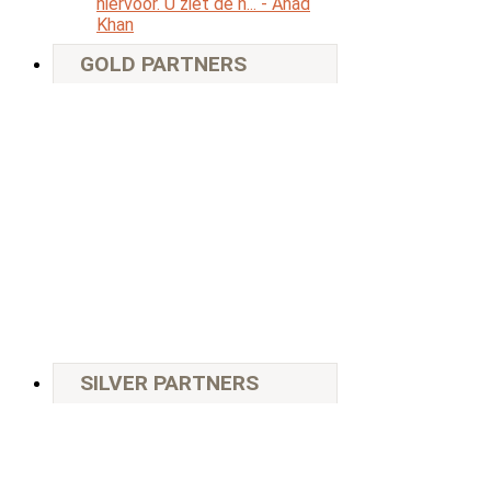
hiervoor. U ziet de n...
- Ahad
Khan
GOLD PARTNERS
SILVER PARTNERS