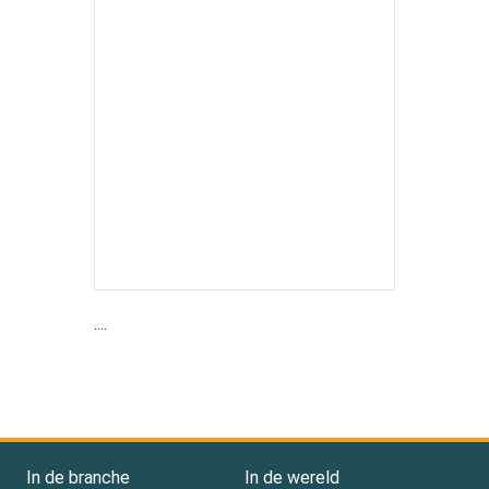
....
In de branche
In de wereld