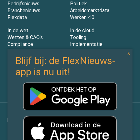
Bedrijfsnieuws
Politiek
Branchenieuws
Arbeidsmarktdata
Flexdata
Werken 4.0
In de wet
In de cloud
Wetten & CAO’s
Tooling
Compliance
Implementatie
Rechtspraak
AI
Experts
Nieuwsbrief
Partners
Over ons (contact)
Vacatures
ZiPmedia
Privacy Statement
©
Flexnieuws.nl
2026